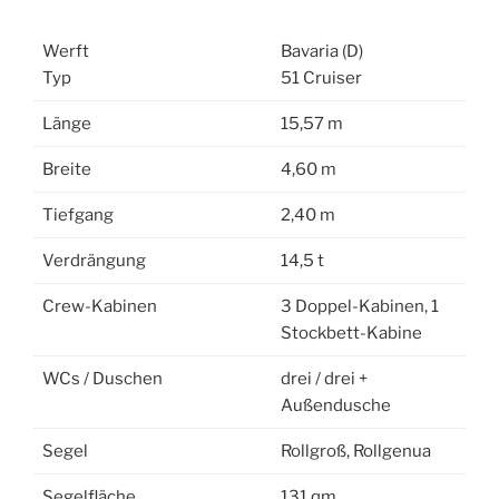
Werft
Bavaria (D)
Typ
51 Cruiser
Länge
15,57 m
Breite
4,60 m
Tiefgang
2,40 m
Verdrängung
14,5 t
Crew-Kabinen
3 Doppel-Kabinen, 1
Stockbett-Kabine
WCs / Duschen
drei / drei +
Außendusche
Segel
Rollgroß, Rollgenua
Segelfläche
131 qm