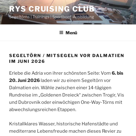
Zum
RYS CRUISING CLUB
Inhalt
Segeltörns | Trainings | Sportboot-Ausbildung
springen
Menü
SEGELTÖRN / MITSEGELN VOR DALMATIEN
IM JUNI 2026
Erlebe die Adria von ihrer schönsten Seite: Vom
6. bis
20. Juni 2026
laden wir zu einem Segeltörn vor
Dalmatien ein. Wähle zwischen einer 14‑tägigen
Rundreise im „Goldenen Dreieck“ zwischen Trogir, Vis
und Dubrovnik oder einwöchigen One‑Way‑Törns mit
abwechslungsreichen Etappen.
Kristallklares Wasser, historische Hafenstädte und
mediterrane Lebensfreude machen dieses Revier zu